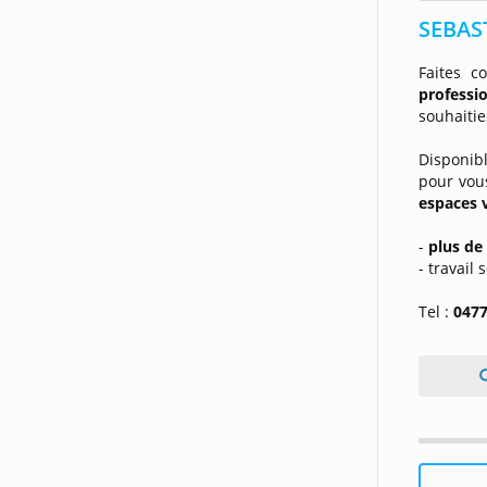
SEBAST
Faites c
professi
souhaitie
Disponibl
pour vous
espaces 
-
plus de 
- travail
Tel :
0477