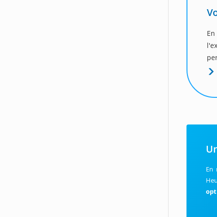
Vo
En
l'
per
Un
En 
Heu
opt