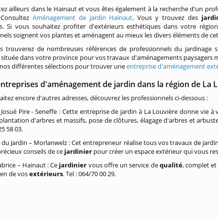
ez ailleurs dans le Hainaut et vous êtes également à la recherche d'un profe
 Consultez
Aménagement de jardin Hainaut
. Vous y trouvez des
jard
es. Si vous souhaitez profiter d'extérieurs esthétiques dans votre régi
nels soignent vos plantes et aménagent au mieux les divers éléments de ce
us trouverez de nombreuses références de professionnels du jardinage
située dans votre province pour vos travaux d'aménagements paysagers mais
nos différentes sélections pour trouver une
entreprise d'aménagement exté
entreprises d'aménagement de jardin dans la région de La 
itez encore d'autres adresses, découvrez les professionnels ci-dessous :
 Josué Pire - Seneffe : Cette entreprise de jardin à La Louvière donne vie à
 plantation d'arbres et massifs, pose de clôtures, élagage d'arbres et arbust
25 58 03.
du Jardin – Morlanwelz : Cet entrepreneur réalise tous vos travaux de jardinag
précieux conseils de ce
jardinier
pour créer un espace extérieur qui vous res
abrice – Hainaut : Ce
jardinier
vous offre un service de
qualité
, complet et 
tien de vos
extérieurs
. Tel :
064/70 00 29.