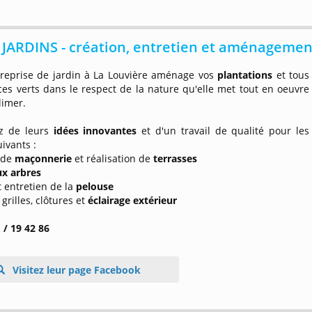
JARDINS - création, entretien et aménagemen
treprise de jardin à La Louvière aménage vos
plantations
et tous
es verts dans le respect de la nature qu'elle met tout en oeuvre
limer.
ez de leurs
idées innovantes
et d'un travail de qualité pour les
uivants :
x de
maçonnerie
et réalisation de
terrasses
ux arbres
t entretien de la
pelouse
 grilles, clôtures et
éclairage extérieur
 / 19 42 86
Visitez leur page Facebook