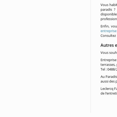
Vous habit
paradis ?
disponibl
profession
Enfin, vo
entreprise
Consultez 
Autres 
Vous souha
Entreprise
terrasses,
Tel : 0488/
Au Paradis 
aussi des 
Leclercq F
de l’entre