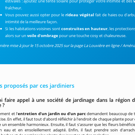
estivales : ajoutez une tente solaire pour protéger votre intimité et des
fraîcheur.
Vous pouvez aussi opter pour le
rideau végétal
fait de haies ou d'arb
intimité de la meilleure façon.
Si les habitations voisines sont
construites en hauteur
, les protection
alors sur un
voile d'ombrage
pour une touche cosy et chaleureuse.
nière mise à jour le 15 octobre 2025 sur la page La Louvière en ligne / Amén
s proposés par ces jardiniers
i faire appel à une société de jardinage dans la région 
 ?
ment et l'
entretien d'un jardin ou d'un parc
demandent beaucoup de 
ise. En effet, il faut tout d'abord réfléchir à l'endroit de chaque plante pour
 un ensemble harmonieux. Ensuite, il faut s'assurer que les fleurs bénéfici
n eau et en ensoleillement adapté. Enfin, il faut prendre soin d'arrach