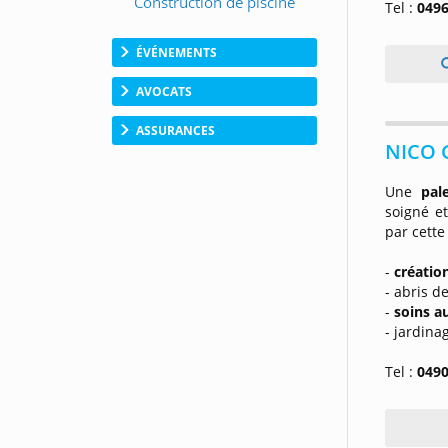
Tel :
0496
ÉVÉNEMENTS
AVOCATS
ASSURANCES
NICO 
Une
pal
soigné e
par cette
-
créatio
- abris d
-
soins a
- jardinag
Tel :
0490