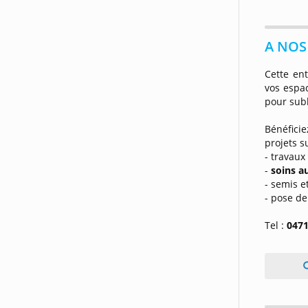
A NOS 
Cette en
vos espac
pour sub
Bénéfici
projets s
- travau
-
soins a
- semis e
- pose de
Tel :
0471