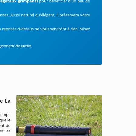
végétaux grimpants
pour bénéficier d'un peu de
ustes. Aussi naturel qu'élégant, il préservera votre
s reprises ci-dessus ne vous serviront à rien. Misez
agement de jardin.
de La
temps
 que le
ent de
er les