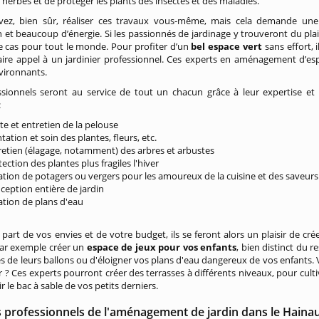
herbes et de protéger les plants des insectes et des maladies.
ez, bien sûr, réaliser ces travaux vous-même, mais cela demande une
n et beaucoup d’énergie. Si les passionnés de jardinage y trouveront du plais
le cas pour tout le monde. Pour profiter d’un
bel espace vert
sans effort, i
faire appel à un jardinier professionnel. Ces experts en aménagement d’es
nvironnants.
ssionnels seront au service de tout un chacun grâce à leur expertise et
:
te et entretien de la pelouse
tation et soin des plantes, fleurs, etc.
retien (élagage, notamment) des arbres et arbustes
ection des plantes plus fragiles l'hiver
ation de potagers ou vergers pour les amoureux de la cuisine et des saveurs
ception entière de jardin
ation de plans d'eau
r part de vos envies et de votre budget, ils se feront alors un plaisir de cr
par exemple créer un
espace de jeux pour vos enfants
, bien distinct du r
les de leurs ballons ou d'éloigner vos plans d'eau dangereux de vos enfants. 
 ? Ces experts pourront créer des terrasses à différents niveaux, pour cul
ir le bac à sable de vos petits derniers.
s professionnels de l'aménagement de jardin dans le Haina