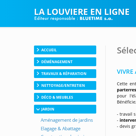
LA LOUVIERE EN LIGNE
Séle
ACCUEIL
DÉMÉNAGEMENT
VIVRE
TRAVAUX & RÉPARATION
Cette en
NETTOYAGE/ENTRETIEN
parterres
pour l'é
DÉCO & MEUBLES
Bénéfici
JARDIN
- travail
-
interve
- devis gr