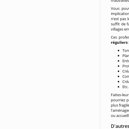
mauvaises 
Vous pouv
implicatio
n’est pas 
suffit de 
villages e
Ces profe
réguliers
Ton
Plan
Ent
Prot
Cré
Con
Cré
Etc.
Faites-leu
pourriez 
plus fragi
l'aménager
ou accueill
D'autre