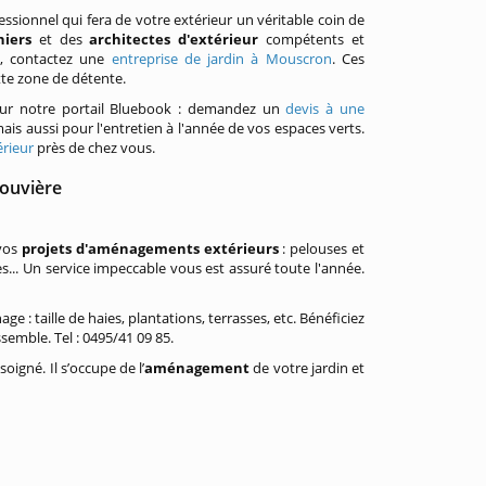
ssionnel qui fera de votre extérieur un véritable coin de
iniers
et des
architectes d'extérieur
compétents et
on, contactez une
entreprise de jardin à Mouscron
. Ces
tte zone de détente.
 sur notre portail Bluebook : demandez un
devis à une
 aussi pour l'entretien à l'année de vos espaces verts.
rieur
près de chez vous.
Louvière
 vos
projets d'aménagements extérieurs
: pelouses et
es... Un service impeccable vous est assuré toute l'année.
e : taille de haies, plantations, terrasses, etc. Bénéficiez
semble. Tel : 0495/41 09 85.
soigné. Il s’occupe de l’
aménagement
de votre jardin et