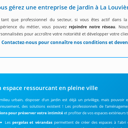
us gérez une entreprise de jardin à La Louviè
 tant que professionnel du secteur, si vous êtes actif dans l
expérience du métier, vous pouvez
rejoindre notre réseau
. Nous
sonnalisées pour accroître votre notoriété et développer votre clie
Contactez-nous pour connaître nos conditions et deven
 espace ressourcant en pleine ville
milieu urbain, disposer d’un jardin est déjà un privilège, mais pouvoir en
reusement, des solutions existent ! Les professionnels de l’aménagem
ions pour préserver votre intimité
et profiter de vos espaces extérieurs t
Les
pergolas et vérandas
permettent de créer des espaces à l'abri