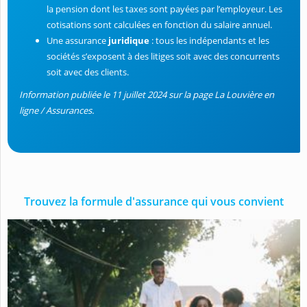
la pension dont les taxes sont payées par l’employeur. Les
cotisations sont calculées en fonction du salaire annuel.
Une assurance
juridique
: tous les indépendants et les
sociétés s’exposent à des litiges soit avec des concurrents
soit avec des clients.
Information publiée
le 11 juillet 2024
sur la page La Louvière en
ligne / Assurances.
Trouvez la formule d'assurance qui vous convient