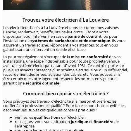
Trouvez votre électricien à La Louvière
Les électriciens basés à La Louvière et dans les communes voisines
(Binche, Morlanwelz, Seneffe, Braine-le-Comte...) sont à votre
disposition pour intervenir en cas de
panne de courant
, ou pour
l'installation de
systèmes de parlophonie et de domotique
. Ils vous
assurent un travail soigné, répondant à vos attentes, tout en vous
garantissant une intervention rapide et efficace.
Ils pourront également s'occuper de la
mise en conformité
de vos
installations, une étape indispensable pour toute propriété vendue
avec un système électrique datant d’avant 1981. Ce contrôle porte sur
plusieurs aspects : présence d'un schéma électrique ou d'un différentiel,
raccordement des prises, isolation des câbles, etc. Vous pouvez ainsi
être certain que votre logement respecte les normes en vigueur et
garantit une
sécurité optimale
.
Comment bien choisir son électricien ?
Vous prévoyez des travaux d’électricité à la maison et préférez les
confier à un professionnel qualifié ? Pour faire le bon choix et éviter les
déconvenues, suivez ces quelques conseils pratiques :
vérifiez les
qualifications
de l'électricien
renseignez-vous sur la situation
juridique
et
financière
de
l'entreprise
comparez les prestataires et leurs
devis