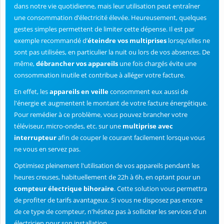
dans notre vie quotidienne, mais leur utilisation peut entraîner
une consommation d’électricité élevée. Heureusement, quelques
gestes simples permettent de limiter cette dépense. Il est par
exemple recommandé d’
éteindre vos multiprises
lorsqu’elles ne
sont pas utilisées, en particulier la nuit ou lors de vos absences. De
même,
débrancher vos appareils
une fois chargés évite une
consommation inutile et contribue à alléger votre facture.
En effet, les
appareils en veille
consomment eux aussi de
l'énergie et augmentent le montant de votre facture énergétique.
Pour remédier à ce problème, vous pouvez brancher votre
téléviseur, micro-ondes, etc. sur une
multiprise avec
interrupteur
afin de couper le courant facilement lorsque vous
ne vous en servez pas.
Optimisez pleinement l'utilisation de vos appareils pendant les
heures creuses, habituellement de 22h à 6h, en optant pour un
compteur électrique bihoraire
. Cette solution vous permettra
de profiter de tarifs avantageux. Si vous ne disposez pas encore
de ce type de compteur, n'hésitez pas à solliciter les services d'un
électricien pour son installation.