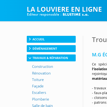
LA LOUVIERE EN LIGNE
Trou
ACCUEIL
DÉMÉNAGEMENT
M.G É
TRAVAUX & RÉPARATION
Ce spéci
l'isolati
rejointo
matériau
- travaux
- faux-pl
- cloison
- patrons