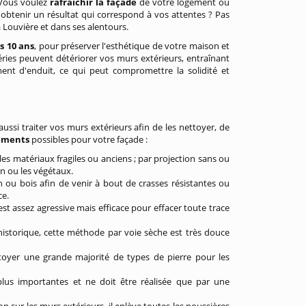
Vous voulez
rafraichir la façade
de votre logement ou
obtenir un résultat qui correspond à vos attentes ? Pas
 Louvière et dans ses alentours.
s 10 ans
, pour préserver l'esthétique de votre maison et
mpéries peuvent détériorer vos murs extérieurs, entraînant
nt d'enduit, ce qui peut compromettre la solidité et
ussi traiter vos murs extérieurs afin de les nettoyer, de
tements
possibles pour votre façade :
es matériaux fragiles ou anciens ; par projection sans ou
on ou les végétaux.
n ou bois afin de venir à bout de crasses résistantes ou
ce.
est assez agressive mais efficace pour effacer toute trace
historique, cette méthode par voie sèche est très douce
toyer une grande majorité de types de pierre pour les
plus importantes et ne doit être réalisée que par une