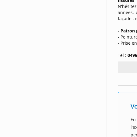
fissures
N'hésite
années, 
façade :
-
Patron 
- Peintur
- Prise e
Tel :
0496
Vo
En
l'
per