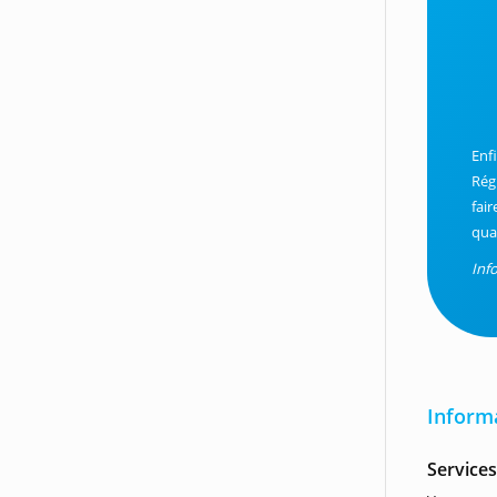
Enf
Rég
fai
qua
Inf
Inform
Service