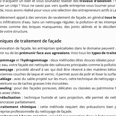
 d'acquérir un bien et vous souhaitez réaliser des
travaux d'isolation
? 
er un crépi ? Vous ne savez pas vers quelle entreprise vous tourner pour 
de, nous avons réalisé pour vous une sélection des entrepreneurs actifs à La
ulièrement appel à des services de ravalement de façade, en général
tous le
es infiltrations d'eau. Sans un nettoyage régulier, la pollution et les inte
èmes comme des briques manquantes, des joints abîmés et le décolleme
 de votre structure.
hniques de traitement de façade
énovation de façade, les entreprises spécialisées dans le domaine peuvent a
enir ou de les
prémunir face aux agressions
. Voici tous les
types de trai
gommage
et l'
hydrogommage
: deux méthodes dites douces idéales pour l
c eau, votre façade est nettoyée des salissures principales comme la polluti
ponçage
: procédé abrasif à sec qui doit être réservé à des matières béto
ciennes couches de laque et vernis ; il permet aussi de polir et lisser la surfa
sablage
: avec du sable projeté sur les murs, cette technique de nettoyage 
peinture ou de taches grasses très incrustées.
peeling
: pour des façades poreuses, délicates ou classées au patrimoine 
s assez chère.
nébulisation
: technique humide et sans projection, elle permet de net
encrasser parfaitement.
traitement chimique
: cette méthode requiert des précautions bien 
reprise professionnelle du nettoyage de façade.