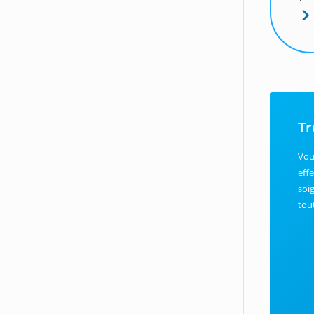
Tr
Vou
eff
soi
tou