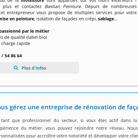
ou de la
moisissure
sont apparues sur vos murs extérieurs ?
z plus et contactez
Bastian Peinture
. Depuis de nombreuses
cet entrepreneur vous propose de multiples services pour votre
mise en peinture
, isolation de façades en crépi,
sablage
...
passionné par le métier
es de qualité (label bio)
n charge rapide
 / 54 86 64
Plus d'infos
us gérez une entreprise de rénovation de faça
 tant que professionnel du secteur, si vous êtes actif dans l
expérience du métier, vous pouvez rejoindre notre réseau. Nou
sonnalisées pour accroître votre notoriété et développer votre clie