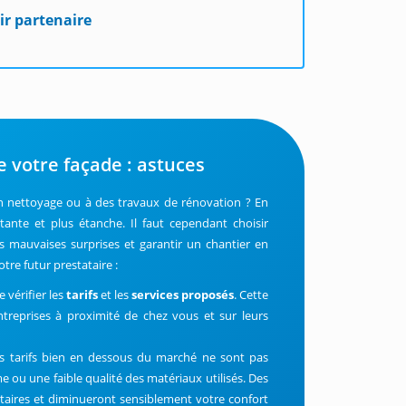
ir partenaire
e votre façade : astuces
 nettoyage ou à des travaux de rénovation ? En
tante et plus étanche. Il faut cependant choisir
les mauvaises surprises et garantir un chantier en
tre futur prestataire :
 vérifier les
tarifs
et les
services proposés
. Cette
ntreprises à proximité de chez vous et sur leurs
des tarifs bien en dessous du marché ne sont pas
e ou une faible qualité des matériaux utilisés. Des
aires et diminueront sensiblement votre confort