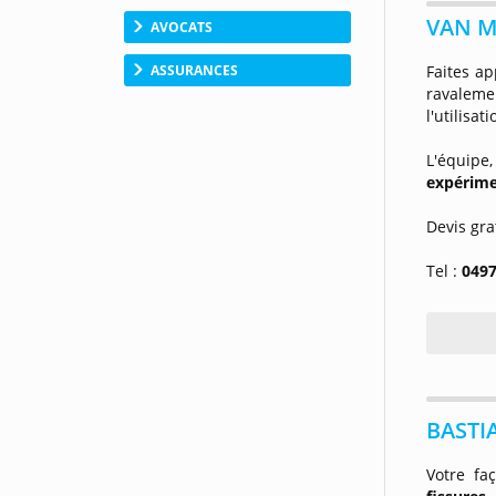
VAN M
AVOCATS
Faites ap
ASSURANCES
ravalem
l'utilisa
L'équip
expérim
Devis gra
Tel :
0497
BASTI
Votre fa