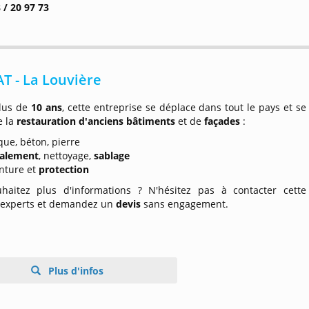
 / 20 97 73
T - La Louvière
lus de
10 ans
, cette entreprise se déplace dans tout le pays et se
 la
restauration d'anciens bâtiments
et de
façades
:
que, béton, pierre
valement
, nettoyage,
sablage
nture et
protection
haitez plus d'informations ? N'hésitez pas à contacter cette
'experts et demandez un
devis
sans engagement.
Plus d'infos