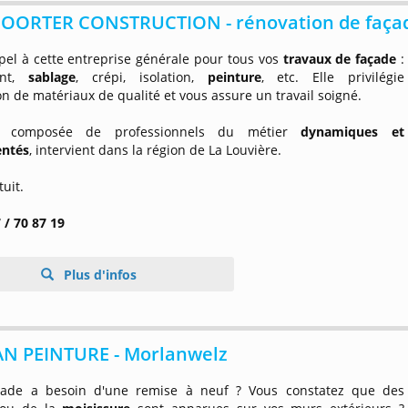
OORTER CONSTRUCTION - rénovation de faça
pel à cette entreprise générale pour tous vos
travaux de façade
:
ent,
sablage
, crépi, isolation,
peinture
, etc. Elle privilégie
tion de matériaux de qualité et vous assure un travail soigné.
e, composée de professionnels du métier
dynamiques et
entés
, intervient dans la région de La Louvière.
tuit.
 / 70 87 19
Plus d'infos
AN PEINTURE - Morlanwelz
çade a besoin d'une remise à neuf ? Vous constatez que des