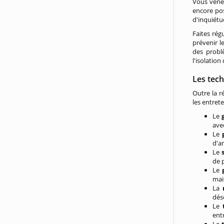
Vous venez
encore pos
d'inquiétu
Faites rég
prévenir l
des probl
l'isolation
Les tec
Outre la r
les entret
Le
ave
Le
d'an
Le
de 
Le
mai
La
dés
Le
ent