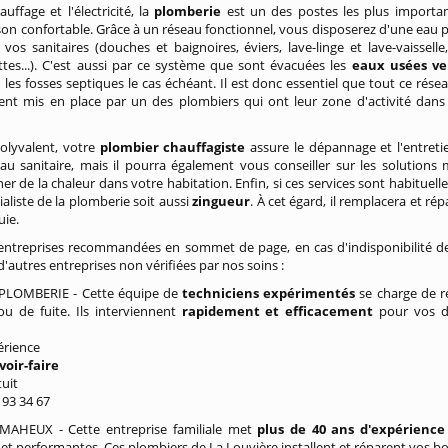
auffage et l'électricité, la
plomberie
est un des postes les plus importa
on confortable. Grâce à un réseau fonctionnel, vous disposerez d'une eau 
vos sanitaires (douches et baignoires, éviers, lave-linge et lave-vaisselle
ettes...). C'est aussi par ce système que sont évacuées les
eaux usées ver
les fosses septiques le cas échéant. Il est donc essentiel que tout ce résea
ent mis en place par un des plombiers qui ont leur zone d'activité dans
olyvalent, votre
plombier chauffagiste
assure le dépannage et l'entreti
au sanitaire, mais il pourra également vous conseiller sur les solutions 
r de la chaleur dans votre habitation. Enfin, si ces services sont habituell
ialiste de la plomberie soit aussi
zingueur
. À cet égard, il remplacera et ré
uie.
entreprises recommandées en sommet de page, en cas d'indisponibilité de
d'autres entreprises non vérifiées par nos soins :
LOMBERIE - Cette équipe de
techniciens expérimentés
se charge de ré
u de fuite. Ils interviennent
rapidement et efficacement
pour vos dé
périence
voir-faire
tuit
/ 93 34 67
MAHEUX - Cette entreprise familiale met
plus de 40 ans d'expérienc
t performantes. Ces plombiers de La Louvière installent et réparent vos bo