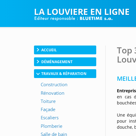
LA LOUVIERE EN LIGNE
Top 
ACCUEIL
Louv
DÉMÉNAGEMENT
TRAVAUX & RÉPARATION
MEILLE
Entrepri
en cas d
bouchées
Une équi
pour ins
douche, b