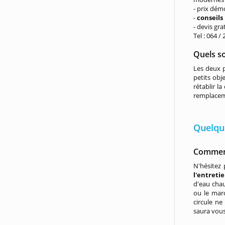
- prix dém
-
conseils
- devis gra
Tel : 064 /
Quels so
Les deux 
petits obj
rétablir l
remplaceme
Quelque
Comment
N'hésitez
l'entreti
d'eau chau
ou le marc
circule ne
saura vou