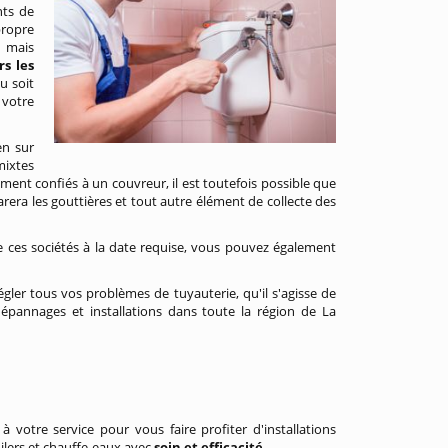
nts de
propre
, mais
s les
u soit
 votre
en sur
mixtes
ement confiés à un couvreur, il est toutefois possible que
parera les gouttières et tout autre élément de collecte des
 ces sociétés à la date requise, vous pouvez également
gler tous vos problèmes de tuyauterie, qu'il s'agisse de
pannages et installations dans toute la région de La
e
à votre service pour vous faire profiter d'installations
ilers et chauffe-eaux avec
soin
et efficacité
.