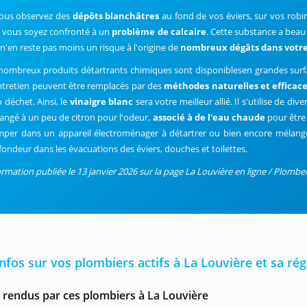
vous observez des
dépôts blanchâtres
au fond de vos éviers, sur vos robin
 vous soyez confronté à un
problème de calcaire
. Cette substance a beau
 n'en reste pas moins un risque à l'origine de
nombreux dégâts dans votre
nombreux produits détartrants chimiques sont disponiblesen grandes surfac
ntretien peuvent être remplacés par des
méthodes naturelles et efficac
 déchet. Ainsi, le
vinaigre blanc
sera votre meilleur allié. Il s'utilise de d
angé à un peu de citron pour l'odeur,
associé à de l'eau chaude
pour être
mper dans un appareil électroménager à détartrer ou bien encore mélang
fondeur dans les évacuations des éviers, douches et toilettes.
ormation publiée le 13 janvier 2026 sur la page La Louvière en ligne / Plomber
infos sur vos plombiers actifs à La Louvière et sa ré
 rendus par ces plombiers à La Louvière