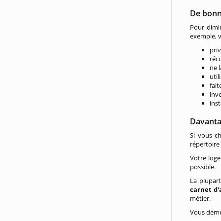
De bonn
Pour dimin
exemple, v
priv
réc
ne 
util
fait
inv
ins
Davanta
Si vous c
répertoire
Votre log
possible.
La plupar
carnet d'
métier.
Vous démé