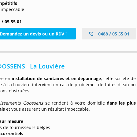
mpétitifs
t impeccable
 / 05 55 01
Demandez un devis ou un RDV !
0488 / 05 55 01
OOSSENS - La Louvière
ée en
installation de sanitaires et en dépannage
, cette société de
 à La Louvière intervient en cas de problèmes de fuites d'eau ou
ions obstruées.
lissements Goossens
se rendent à votre domicile
dans les plus
ais
et vous assurent un résultat impeccable.
 sur mesure
s de fournisseurs belges
ncurrentiels