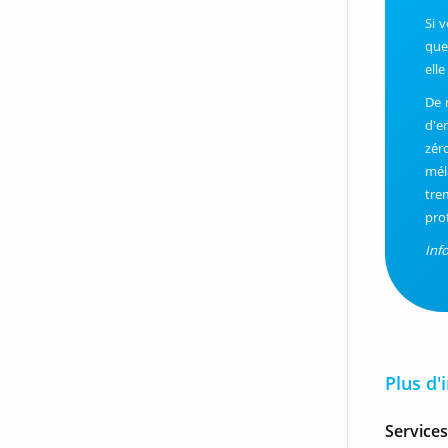
Si 
que
elle
De 
d'e
zéro
mél
tre
pro
Inf
Plus d'
Services