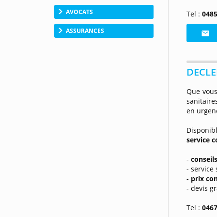
AVOCATS
Tel :
0485
ASSURANCES
DECLE
Que vous
sanitaire
en urgenc
Disponi
service 
-
conseil
- service
-
prix co
- devis gr
Tel :
0467