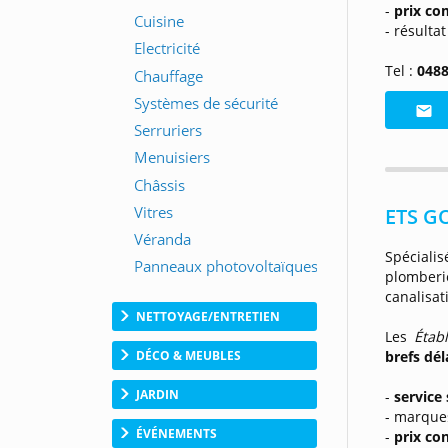
-
prix co
- résulta
Tel :
0488
ETS G
Spécialis
plomberie
canalisat
NETTOYAGE/ENTRETIEN
Les
Étab
brefs dél
DÉCO & MEUBLES
JARDIN
-
service
- marque
ÉVÉNEMENTS
-
prix co