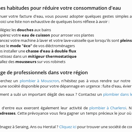
es habitudes pour réduire votre consommation d'eau
uer votre facture d'eau, vous pouvez adopter quelques gestes simples au 
oici une liste non exhaustive de quelques bons réflexe à avoir :
ilégiez les
douches
aux bains
upérez votre
eau de cuisson
pour arroser vos plantes
lancez votre machine à laver et votre lave-vaisselle que lorsqu'ils sont
pleins
isez le
mode "éco"
de vos éléctroménagers
es installer une
chasse d'eau à double flux
estissez dans un
mitigeur thermostatique
tallez des
mousseurs
sur vos robinets
ge de professionnels dans votre région
herchez un
plombier à Mouscron
, n'hésitez pas à vous rendre sur notre
 une société disponible pour votre dépannage en urgence : fuite d'eau, évier
ement a subi un important dégât des eaux ? Contactez un
plombier dans l
t d'entre eux exercent également leur activité de
plombier à Charleroi
. N
adresses
. Cette prévoyance vous fera gagner un temps précieux le jour o
nagez à Seraing, Ans ou Herstal ?
Cliquez ici
pour trouver une société de co