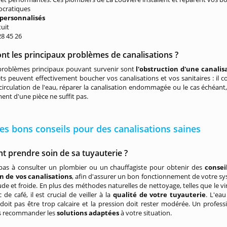
ocratiques
 personnalisés
tuit
 28 45 26
nt les principaux problèmes de canalisations ?
problèmes principaux pouvant survenir sont
l'obstruction d'une canalis
ets peuvent effectivement boucher vos canalisations et vos sanitaires : il 
a circulation de l'eau, réparer la canalisation endommagée ou le cas échéant, 
nt d'une pièce ne suffit pas.
s bons conseils pour des canalisations saines
 prendre soin de sa tuyauterie ?
 pas à consulter un plombier ou un chauffagiste pour obtenir des
consei
en de vos canalisations
, afin d'assurer un bon fonctionnement de votre s
de et froide. En plus des méthodes naturelles de nettoyage, telles que le vi
 de café, il est crucial de veiller à la
qualité de votre tuyauterie
. L'eau
 doit pas être trop calcaire et la pression doit rester modérée. Un profess
s recommander les
solutions adaptées
à votre situation.