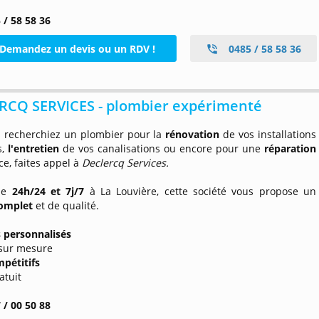
 / 58 58 36
Demandez un devis ou un RDV !
0485 / 58 58 36
RCQ SERVICES - plombier expérimenté
 recherchiez un plombier pour la
rénovation
de vos installations
s,
l'entretien
de vos canalisations ou encore pour une
réparation
e, faites appel à
Declercq Services.
ble
24h/24 et 7j/7
à La Louvière, cette société vous propose un
complet
et de qualité.
s personnalisés
 sur mesure
mpétitifs
atuit
 / 00 50 88