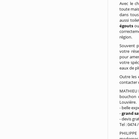
Avec le ch
toute mais
dans tous 
aussi toil
égouts
ou 
correctem
région.
Souvent p
votre rése
pour amene
votre spéc
eaux de pl
Outre les 
contacter 
MATHIEU P
bouchon o
Louvière.
- belle ex
-
grand sa
- devis gra
Tel : 0474 
PHILIPPE 
modernes e