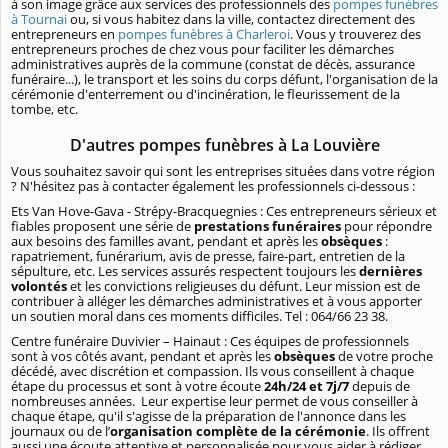
à son image grâce aux services des professionnels des
pompes funèbres
à Tournai
ou, si vous habitez dans la ville, contactez directement des
entrepreneurs en
pompes funèbres à Charleroi
. Vous y trouverez des
entrepreneurs proches de chez vous pour faciliter les démarches
administratives auprès de la commune (constat de décès, assurance
funéraire...), le transport et les soins du corps défunt, l'organisation de la
cérémonie d'enterrement ou d'incinération, le fleurissement de la
tombe, etc.
D'autres pompes funèbres à La Louvière
Vous souhaitez savoir qui sont les entreprises situées dans votre région
? N'hésitez pas à contacter également les professionnels ci-dessous :
Ets Van Hove-Gava - Strépy-Bracquegnies : Ces entrepreneurs sérieux et
fiables proposent une série de
prestations funéraires
pour répondre
aux besoins des familles avant, pendant et après les
obsèques
:
rapatriement, funérarium, avis de presse, faire-part, entretien de la
sépulture, etc. Les services assurés respectent toujours les
dernières
volontés
et les convictions religieuses du défunt. Leur mission est de
contribuer à alléger les démarches administratives et à vous apporter
un soutien moral dans ces moments difficiles. Tel : 064/66 23 38.
Centre funéraire Duvivier – Hainaut : Ces équipes de professionnels
sont à vos côtés avant, pendant et après les
obsèques
de votre proche
décédé, avec discrétion et compassion. Ils vous conseillent à chaque
étape du processus et sont à votre écoute
24h/24 et 7j/7
depuis de
nombreuses années. Leur expertise leur permet de vous conseiller à
chaque étape, qu'il s'agisse de la préparation de l'annonce dans les
journaux ou de l’
organisation complète de la cérémonie
. Ils offrent
aussi une écoute attentive et personnalisée pour vous aider à rédiger