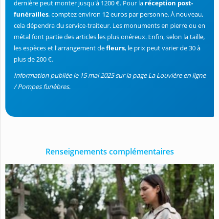
dernière peut monter jusqu'à 1200 €. Pour la
réception post-
funérailles
, comptez environ 12 euros par personne. À nouveau,
cela dépendra du service-traiteur. Les monuments en pierre ou en
métal font partie des articles les plus onéreux. Enfin, selon la taille,
les espèces et l'arrangement de
fleurs
, le prix peut varier de 30 à
plus de 200 €.
Information publiée le 15 mai 2025 sur la page La Louvière en ligne
/ Pompes funèbres.
Renseignements complémentaires