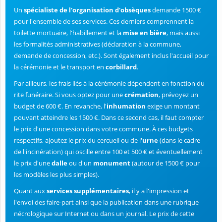
Un
spécialiste de l'organisation d'obsèques
demande 1500 €
pour l'ensemble de ses services. Ces derniers comprennent la
toilette mortuaire, l'habillement et la
mise en bière
, mais aussi
les formalités administratives (déclaration à la commune,
demande de concession, etc.). Sont également inclus l'accueil pour
la cérémonie et le transport en
corbillard
.
Par ailleurs, les frais liés à la cérémonie dépendent en fonction du
rite funéraire. Si vous optez pour une
crémation
, prévoyez un
budget de 600 €. En revanche, l'
inhumation
exige un montant
pouvant atteindre les 1500 €. Dans ce second cas, il faut compter
le prix d'une concession dans votre commune. À ces budgets
respectifs, ajoutez le prix du cercueil ou de l'
urne
(dans le cadre
de l'incinération) qui oscille entre 100 et 500 € et éventuellement
le prix d'une
dalle
ou d'un
monument
(autour de 1500 € pour
les modèles les plus simples).
Quant aux
services supplémentaires
, il y a l'impression et
l'envoi des faire-part ainsi que la publication dans une rubrique
nécrologique sur Internet ou dans un journal. Le prix de cette