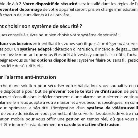
ble de A à Z.
Votre dispositif de sécurité
sera installé dans les règles de 
l'éventuel dépannage
de votre appareil seront pris en charge immédiatemen
à chacun de leurs clients à La Louvière.
 choisir son système de sécurité ?
ques conseils à suivre pour bien choisir votre système de sécurité :
luez vos besoins
en identifiant les zones spécifiques à protéger ou à surveille
ez pour un
système adapté
: détection d'intrusion, d'incendie, de gaz..., ca
erminez le montant que vous êtes prêt à investir, y compris les coûts d'acha
seignez-vous sur les
options disponibles
: système filaire ou sans fil, gest
société de sécurité, etc.
 l'alarme anti-intrusion
erche d'une solution pour sécuriser votre habitation, vous souhaitez e
 ce dispositif a pour but de
prévenir toute tentative d'intrusion
de perso
eurs
et s'ensuit alors le déclenchement d'une alarme pour alerter le voisinage
larme le mieux adapté à votre maison et à vos besoins spécifiques. En co
pour optimiser la sécurité. L'intégration d'un
système de vidéosurveil
 de votre domicile, en vous permettant de surveiller les abords de votre m
ation mobile pour vous offrir une gestion en temps réel, où que vous soy
 et être informé instantanément
en cas de tentative d'intrusion
.