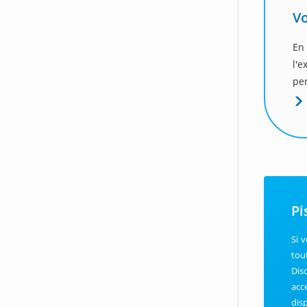
Vo
En
l'
per
Pi
Si 
tou
Dis
acc
dis