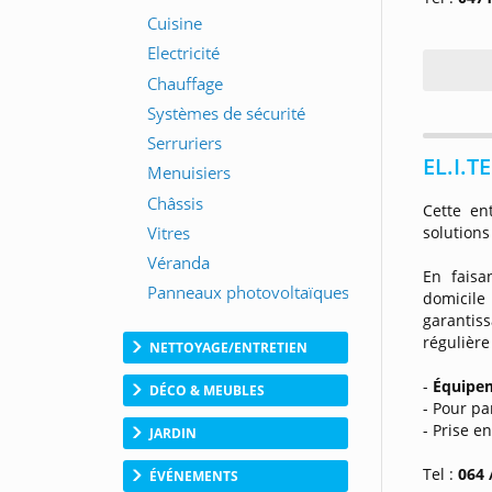
EL.I.T
Cette en
solutions
En faisa
domicil
garantis
régulièr
NETTOYAGE/ENTRETIEN
-
Équipem
DÉCO & MEUBLES
- Pour pa
- Prise e
JARDIN
Tel :
064 
ÉVÉNEMENTS