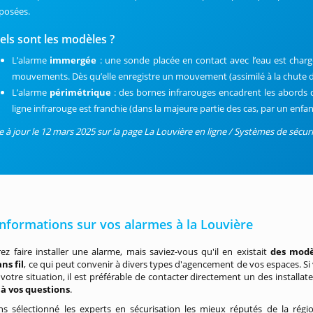
posées.
els sont les modèles ?
L’alarme
immergée
: une sonde placée en contact avec l’eau est char
mouvements. Dès qu’elle enregistre un mouvement (assimilé à la chute d’
L’alarme
périmétrique
: des bornes infrarouges encadrent les abords de
ligne infrarouge est franchie (dans la majeure partie des cas, par un enfant
e à jour le 12 mars 2025 sur la page La Louvière en ligne / Systèmes de sécuri
informations sur vos alarmes à la Louvière
ez faire installer une alarme, mais saviez-vous qu'il en existait
des modè
ans fil
, ce qui peut convenir à divers types d'agencement de vos espaces. Si 
votre situation, il est préférable de contacter directement un des installateu
à vos questions
.
s sélectionné les experts en sécurisation les mieux réputés de la rég