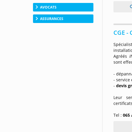
AVOCATS
ASSURANCES
CGE -
Spéciali
installat
Agréés
I
sont effe
- dépan
- service
-
devis gr
Leur ser
certificat
Tel :
065 