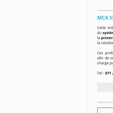
MCA SE
Cette ent
du
systèm
la
protec
la soluti
Ces prof
afin de 
charge pa
Tel :
071 