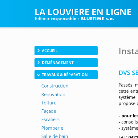
LA LOUVIERE EN LIGNE
Inst
ACCUEIL
DÉMÉNAGEMENT
DVS SE
TRAVAUX & RÉPARATION
Passés m
cette en
système 
propose
-
pour les
- conseil
- système
Tel :
0471