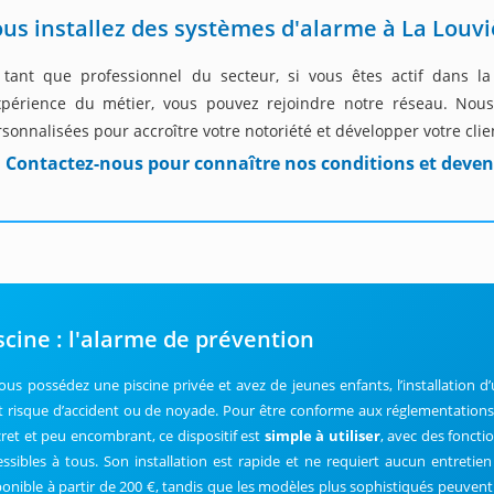
us installez des systèmes d'alarme à La Louvi
 tant que professionnel du secteur, si vous êtes actif dans l
expérience du métier, vous pouvez rejoindre notre réseau. Nou
sonnalisées pour accroître votre notoriété et développer votre clie
Contactez-nous pour connaître nos conditions et deven
scine : l'alarme de prévention
vous possédez une piscine privée et avez de jeunes enfants, l’installation 
t risque d’accident ou de noyade. Pour être conforme aux réglementations, 
cret et peu encombrant, ce dispositif est
simple à utiliser
, avec des fonctio
essibles à tous. Son installation est rapide et ne requiert aucun entretie
ponible à partir de 200 €, tandis que les modèles plus sophistiqués peuvent 