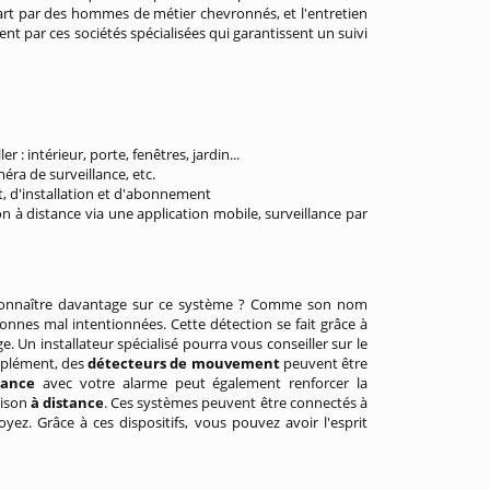
l'art par des hommes de métier chevronnés, et l'entretien
t par ces sociétés spécialisées qui garantissent un suivi
r : intérieur, porte, fenêtres, jardin...
méra de surveillance, etc.
t, d'installation et d'abonnement
ion à distance via une application mobile, surveillance par
n connaître davantage sur ce système ? Comme son nom
nnes mal intentionnées. Cette détection se fait grâce à
. Un installateur spécialisé pourra vous conseiller sur le
mplément, des
détecteurs de mouvement
peuvent être
lance
avec votre alarme peut également renforcer la
aison
à distance
. Ces systèmes peuvent être connectés à
ez. Grâce à ces dispositifs, vous pouvez avoir l'esprit