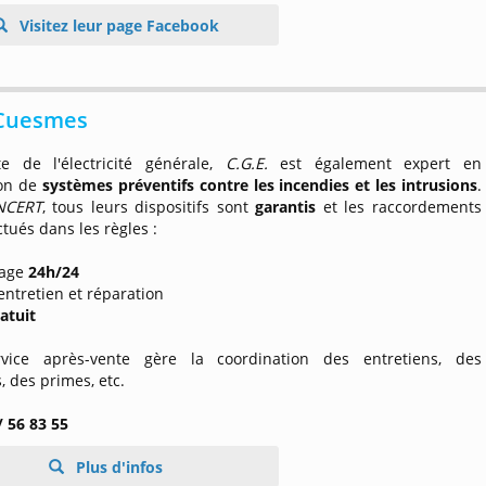
Visitez leur page Facebook
 Cuesmes
ste de l'électricité générale,
C.G.E.
est également expert en
ion de
systèmes préventifs contre les incendies et les intrusions
.
NCERT
, tous leurs dispositifs sont
garantis
et les raccordements
ctués dans les règles :
nage
24h/24
 entretien et réparation
atuit
vice après-vente gère la coordination des entretiens, des
s, des primes, etc.
/ 56 83 55
Plus d'infos