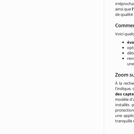
irréprocha
ainsi que
de qualité 
Comment
Voici quel
éva
opt
dét
ren
une 
Zoom sur
À la rech
l'indique,
des capt
modèle d'a
installés 
protection
une applic
tranquille