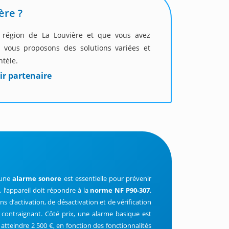
ère ?
a région de La Louvière et que vous avez
s vous proposons des solutions variées et
ntèle.
ir partenaire
d’une
alarme sonore
est essentielle pour prévenir
l’appareil doit répondre à la
norme NF P90-307
.
ns d’activation, de désactivation et de vérification
n contraignant. Côté prix, une alarme basique est
atteindre 2 500 €, en fonction des fonctionnalités